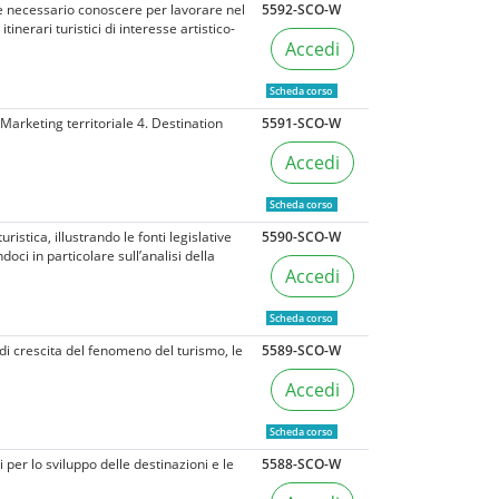
 è necessario conoscere per lavorare nel
5592-SCO-W
inerari turistici di interesse artistico-
Accedi
Scheda corso
Marketing territoriale 4. Destination
5591-SCO-W
Accedi
Scheda corso
stica, illustrando le fonti legislative
5590-SCO-W
ci in particolare sull’analisi della
Accedi
Scheda corso
 di crescita del fenomeno del turismo, le
5589-SCO-W
Accedi
Scheda corso
 per lo sviluppo delle destinazioni e le
5588-SCO-W