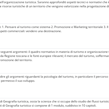
ell’organizzazione turistica. Saranno approfonditi aspetti tecnici e normativi che
 risorse turistiche di un territorio che vengono valorizzate nella progettazione di it
: 1. Pensare al turismo come sistema 2. Promozione e Marketing territoriale 3. Il 
etti commerciali: vendere una destinazione.
seguenti argomenti: il quadro normativo in materia di turismo e organizzazione turi
da Regione toscana e le fonti europee rilevanti; il mercato del turismo, soffermando
romozione del territorio.
re gli argomenti riguardanti la psicologia del turismo, in particolare il percorso
permesso il suo sviluppo.
Geografia turistica, ossia la scienza che si occupa dello studio dei flussi turistici
nti di Geografia turistica si compone di 1 modulo, suddiviso in 10 capitoli.