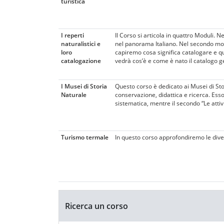
turistica
I reperti
Il Corso si articola in quattro Moduli. N
naturalistici e
nel panorama Italiano. Nel secondo mod
loro
capiremo cosa significa catalogare e qu
catalogazione
vedrà cos’è e come è nato il catalogo gen
I Musei di Storia
Questo corso è dedicato ai Musei di Stor
Naturale
conservazione, didattica e ricerca. Esso 
sistematica, mentre il secondo “Le attiv
Turismo termale
In questo corso approfondiremo le diverse
Blocchi
Salta Ricerca un corso
Ricerca un corso