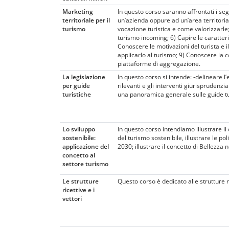
Marketing
In questo corso saranno affrontati i se
territoriale per il
un’azienda oppure ad un’area territoriale
turismo
vocazione turistica e come valorizzarle;
turismo incoming; 6) Capire le caratteri
Conoscere le motivazioni del turista e 
applicarlo al turismo; 9) Conoscere la c
piattaforme di aggregazione.
La legislazione
In questo corso si intende: -delineare l’
per guide
rilevanti e gli interventi giurisprudenzia
turistiche
una panoramica generale sulle guide turis
Lo sviluppo
In questo corso intendiamo illustrare il
sostenibile:
del turismo sostenibile, illustrare le po
applicazione del
2030; illustrare il concetto di Bellezza ne
concetto al
settore turismo
Le strutture
Questo corso è dedicato alle strutture ri
ricettive e i
vettori