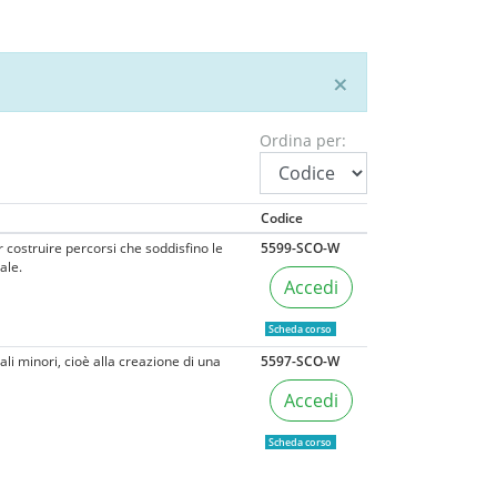
×
Ordina per:
Codice
costruire percorsi che soddisfino le
5599-SCO-W
ale.
Accedi
Scheda corso
i minori, cioè alla creazione di una
5597-SCO-W
Accedi
Scheda corso