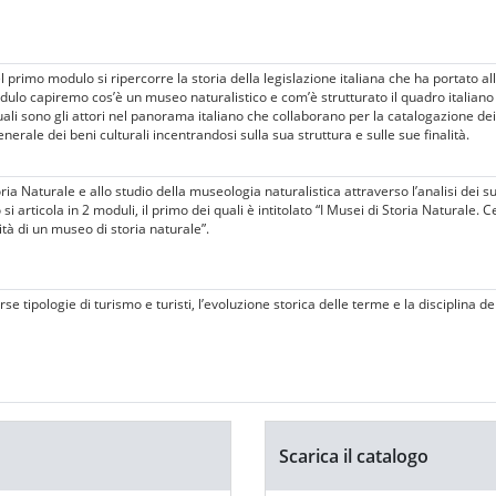
el primo modulo si ripercorre la storia della legislazione italiana che ha portato a
ulo capiremo cos’è un museo naturalistico e com’è strutturato il quadro italian
ali sono gli attori nel panorama italiano che collaborano per la catalogazione dei
erale dei beni culturali incentrandosi sulla sua struttura e sulle sue finalità.
ia Naturale e allo studio della museologia naturalistica attraverso l’analisi dei s
si articola in 2 moduli, il primo dei quali è intitolato “I Musei di Storia Naturale. 
ità di un museo di storia naturale”.
 tipologie di turismo e turisti, l’evoluzione storica delle terme e la disciplina del
Scarica il catalogo