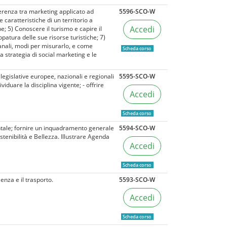
ferenza tra marketing applicato ad
5596-SCO-W
 caratteristiche di un territorio a
Accedi
; 5) Conoscere il turismo e capire il
patura delle sue risorse turistiche; 7)
canali, modi per misurarlo, e come
Scheda corso
a strategia di social marketing e le
 legislative europee, nazionali e regionali
5595-SCO-W
viduare la disciplina vigente; - offrire
Accedi
Scheda corso
ientale; fornire un inquadramento generale
5594-SCO-W
ostenibilità e Bellezza. Illustrare Agenda
Accedi
Scheda corso
ienza e il trasporto.
5593-SCO-W
Accedi
Scheda corso