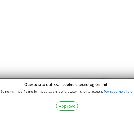
Questo sito utilizza i cookie e tecnologie simili.
Se non si modificano le impostazioni del browser, l'utente accetta.
Per saperne di piu'
Approvo
Dichiaro di ave
Autorizzo il tr
Regolamento(U
NOSTRA
Do il consenso