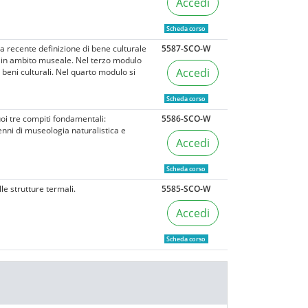
Accedi
Scheda corso
lla recente definizione di bene culturale
5587-SCO-W
o in ambito museale. Nel terzo modulo
Accedi
 beni culturali. Nel quarto modulo si
Scheda corso
uoi tre compiti fondamentali:
5586-SCO-W
Cenni di museologia naturalistica e
Accedi
Scheda corso
le strutture termali.
5585-SCO-W
Accedi
Scheda corso