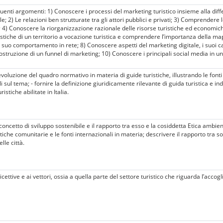
guenti argomenti: 1) Conoscere i processi del marketing turistico insieme alla dif
; 2) Le relazioni ben strutturate tra gli attori pubblici e privati; 3) Comprendere le
 4) Conoscere la riorganizzazione razionale delle risorse turistiche ed economiche
stiche di un territorio a vocazione turistica e comprendere l’importanza della map
il suo comportamento in rete; 8) Conoscere aspetti del marketing digitale, i suoi 
ostruzione di un funnel di marketing; 10) Conoscere i principali social media in un
evoluzione del quadro normativo in materia di guide turistiche, illustrando le fonti
li sul tema; - fornire la definizione giuridicamente rilevante di guida turistica e indi
tiche abilitate in Italia.
 concetto di sviluppo sostenibile e il rapporto tra esso e la cosiddetta Etica amb
litiche comunitarie e le fonti internazionali in materia; descrivere il rapporto tra s
lle città.
cettive e ai vettori, ossia a quella parte del settore turistico che riguarda l’accogl