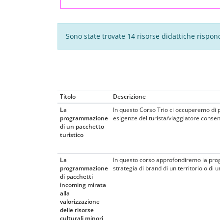
Sono state trovate 14 risorse didattiche risponde
Titolo
Descrizione
La
In questo Corso Trio ci occuperemo di 
programmazione
esigenze del turista/viaggiatore consen
di un pacchetto
turistico
La
In questo corso approfondiremo la progr
programmazione
strategia di brand di un territorio o di u
di pacchetti
incoming mirata
alla
valorizzazione
delle risorse
culturali minori