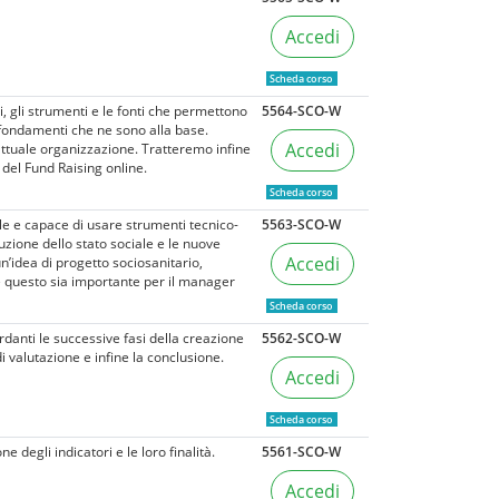
Accedi
Scheda corso
i, gli strumenti e le fonti che permettono
5564-SCO-W
i fondamenti che ne sono alla base.
Accedi
 attuale organizzazione. Tratteremo infine
 del Fund Raising online.
Scheda corso
le e capace di usare strumenti tecnico-
5563-SCO-W
uzione dello stato sociale e le nuove
Accedi
un’idea di progetto sociosanitario,
e questo sia importante per il manager
Scheda corso
danti le successive fasi della creazione
5562-SCO-W
di valutazione e infine la conclusione.
Accedi
Scheda corso
e degli indicatori e le loro finalità.
5561-SCO-W
Accedi