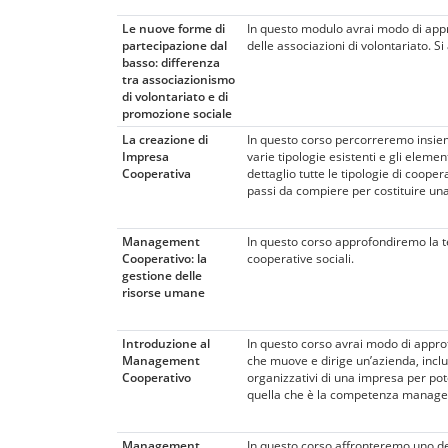
Le nuove forme di
In questo modulo avrai modo di appro
partecipazione dal
delle associazioni di volontariato. S
basso: differenza
tra associazionismo
di volontariato e di
promozione sociale
La creazione di
In questo corso percorreremo insieme
Impresa
varie tipologie esistenti e gli elem
Cooperativa
dettaglio tutte le tipologie di cooper
passi da compiere per costituire una s
Management
In questo corso approfondiremo la t
Cooperativo: la
cooperative sociali.
gestione delle
risorse umane
Introduzione al
In questo corso avrai modo di appro
Management
che muove e dirige un’azienda, includ
Cooperativo
organizzativi di una impresa per pote
quella che è la competenza manageri
Management
In questo corso affronteremo uno de