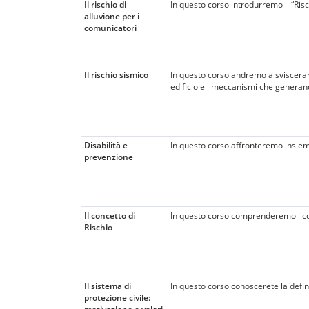
Il rischio di
In questo corso introdurremo il “Risc
alluvione per i
comunicatori
Il rischio sismico
In questo corso andremo a sviscerare 
edificio e i meccanismi che genera
Disabilità e
In questo corso affronteremo insieme 
prevenzione
Il concetto di
In questo corso comprenderemo i conc
Rischio
Il sistema di
In questo corso conoscerete la defini
protezione civile: