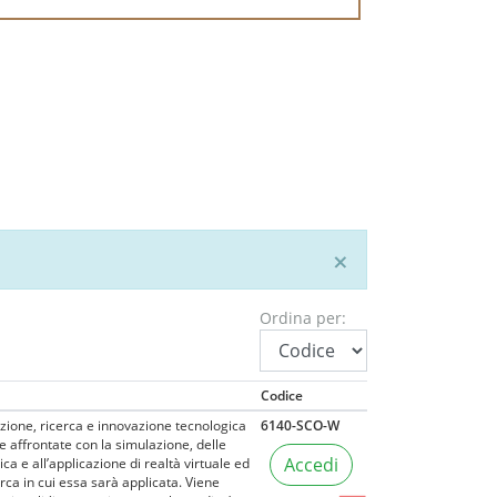
×
Ordina per:
Codice
azione, ricerca e innovazione tecnologica
6140-SCO-W
e affrontate con la simulazione, delle
Accedi
a e all’applicazione di realtà virtuale ed
rca in cui essa sarà applicata. Viene