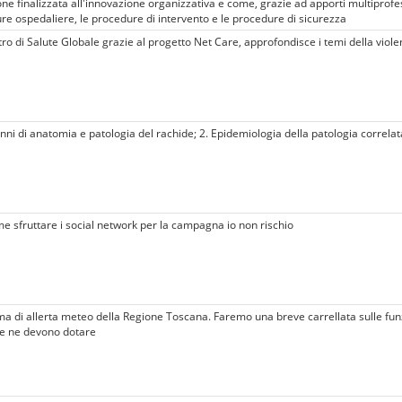
ione finalizzata all'innovazione organizzativa e come, grazie ad apporti multiprof
re ospedaliere, le procedure di intervento e le procedure di sicurezza
ntro di Salute Globale grazie al progetto Net Care, approfondisce i temi della viol
 Cenni di anatomia e patologia del rachide; 2. Epidemiologia della patologia correla
 sfruttare i social network per la campagna io non rischio
ma di allerta meteo della Regione Toscana. Faremo una breve carrellata sulle funz
e ne devono dotare