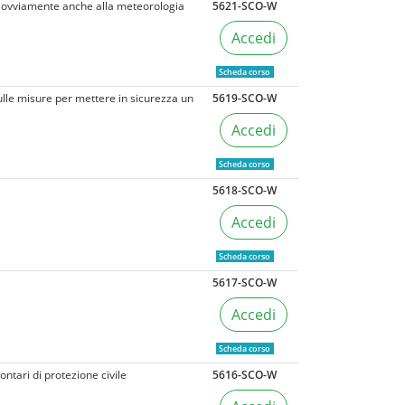
a e ovviamente anche alla meteorologia
5621-SCO-W
Accedi
Scheda corso
sulle misure per mettere in sicurezza un
5619-SCO-W
Accedi
Scheda corso
5618-SCO-W
Accedi
Scheda corso
5617-SCO-W
Accedi
Scheda corso
ontari di protezione civile
5616-SCO-W