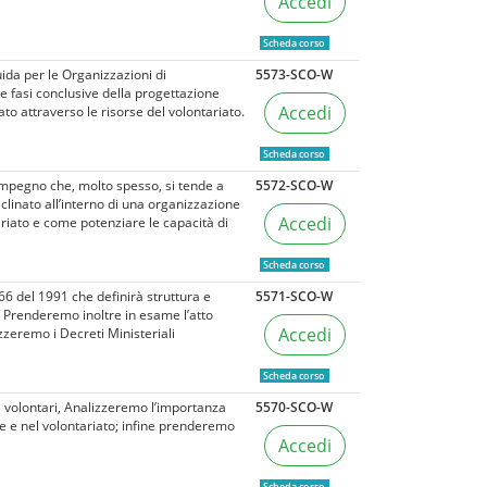
Accedi
Scheda corso
uida per le Organizzazioni di
5573-SCO-W
 le fasi conclusive della progettazione
Accedi
to attraverso le risorse del volontariato.
Scheda corso
 impegno che, molto spesso, si tende a
5572-SCO-W
linato all’interno di una organizzazione
Accedi
ariato e come potenziare le capacità di
Scheda corso
66 del 1991 che definirà struttura e
5571-SCO-W
. Prenderemo inoltre in esame l’atto
Accedi
izzeremo i Decreti Ministeriali
Scheda corso
i volontari, Analizzeremo l’importanza
5570-SCO-W
le e nel volontariato; infine prenderemo
Accedi
Scheda corso