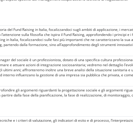
ria del Fund Raising in Italia, focalizzandoci sugli ambiti di applicazione, i mercat
’attenzione sulla filosofia che ispira il Fund Raising, approfondendo i principi e 
ing in Italia, focalizzandoci sulle fasi più importanti che ne caratterizzano la sua
ng, partendo dalla formazione, sino all’approfondimento degli strumenti innovativi
ger del sociale è un professionista, dotato di una specifica cultura professiona
mare e attuare azioni di integrazione sociosanitaria; vedremo nel dettaglio l’evol
gli ultimi anni; affronteremo inoltre una breve analisi della situazione sanitaria e 
interno influenzano la gestione di una impresa sia pubblica che privata, e com
fondire gli argomenti riguardanti la progettazione sociale e gli argomenti riguar
 partire dalla fase della pianificazione, la fase di realizzazione, di monitoraggio, 
che e i criteri di valutazione, gli indicatori di esito e di processo, l’interpretazion