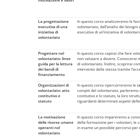
motivazione e valori
La progettazione
In questo corso analizzeremo le fasi 
esecutiva di una
volontariato, dall’analisi dei bisogni
iniziativa di
esecutiva di un’iniziativa di volonta
volontariato
Progettare nel
In questo corso capirai che fare vol
volontariato: linee
non valutare a dovere. Conoscerai m
guida per la lettura
di volontariato. Inoltre, scoprirai c
dei bandi di
intervento della stessa tramite l’acc
finanziamento
Organizzazioni di
In questo corso ripercorreremo le ta
volontariato: atto
compiti del volontariato, parleremo 
costitutivo e
costitutivo e lo statuto, la loro stru
statuto
riguardanti determinati aspetti delle
La motivazione
In questo corso impareremo a conosce
delle risorse umane
della formazione per i volontari, le
operanti nel
in esame un possibile percorso per 
volontariato