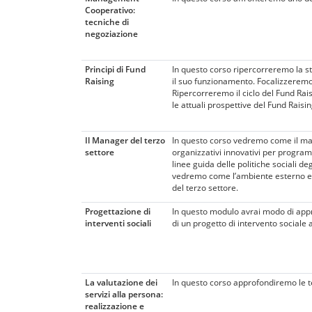
Cooperativo:
tecniche di
negoziazione
Principi di Fund
In questo corso ripercorreremo la sto
Raising
il suo funzionamento. Focalizzeremo l
Ripercorreremo il ciclo del Fund Rais
le attuali prospettive del Fund Raisi
Il Manager del terzo
In questo corso vedremo come il mana
settore
organizzativi innovativi per program
linee guida delle politiche sociali de
vedremo come l’ambiente esterno ed 
del terzo settore.
Progettazione di
In questo modulo avrai modo di appro
interventi sociali
di un progetto di intervento sociale a
La valutazione dei
In questo corso approfondiremo le tecni
servizi alla persona:
realizzazione e