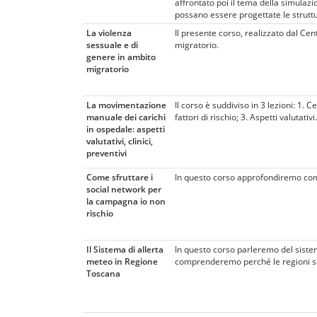
affrontato poi il tema della simulaz
possano essere progettate le struttu
La violenza
Il presente corso, realizzato dal Ce
sessuale e di
migratorio.
genere in ambito
migratorio
La movimentazione
Il corso è suddiviso in 3 lezioni: 1.
manuale dei carichi
fattori di rischio; 3. Aspetti valutativi.
in ospedale: aspetti
valutativi, clinici,
preventivi
Come sfruttare i
In questo corso approfondiremo come
social network per
la campagna io non
rischio
Il Sistema di allerta
In questo corso parleremo del siste
meteo in Regione
comprenderemo perché le regioni s
Toscana