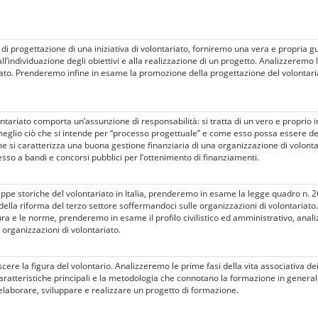
di progettazione di una iniziativa di volontariato, forniremo una vera e propria g
 all’individuazione degli obiettivi e alla realizzazione di un progetto. Analizzeremo
riato. Prenderemo infine in esame la promozione della progettazione del volontaria
ontariato comporta un’assunzione di responsabilità: si tratta di un vero e proprio
eglio ciò che si intende per “processo progettuale” e come esso possa essere dec
ome si caratterizza una buona gestione finanziaria di una organizzazione di volont
esso a bandi e concorsi pubblici per l’ottenimento di finanziamenti.
ppe storiche del volontariato in Italia, prenderemo in esame la legge quadro n. 2
della riforma del terzo settore soffermandoci sulle organizzazioni di volontariato
ttura e le norme, prenderemo in esame il profilo civilistico ed amministrativo, anal
 organizzazioni di volontariato.
re la figura del volontario. Analizzeremo le prime fasi della vita associativa de
 caratteristiche principali e la metodologia che connotano la formazione in genera
elaborare, sviluppare e realizzare un progetto di formazione.