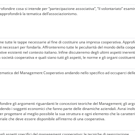
fondire cosa si intende per “partecipazione associativa”, “il volontariato” esami
i approfondirà la tematica dell’associazionismo.
 tutte le tappe necessarie al fine di costituire una impresa cooperativa. Approfo
enti necessari per fondarla. Affronteremo tutte le peculiarità del mondo della co
ative esistenti nel contesto italiano. Infine discuteremo degli ultimi aspetti inerent
ocietà cooperativa e quali siano tutti gli aspetti, le norme e gli organi costituent
ematica del Management Cooperativo andando nello specifico ad occuparci delle 
fondire gli argomenti riguardanti le concezioni teoriche del Management; gli arg
endo i soggetti economici che fanno parte delle dinamiche aziendali. Avrai inoltre
r progettare al meglio possibile la sua struttura e ogni elemento che la caratteri
ale che deve essere disponibile all’interno di una cooperativa.
gli aspetti specifici del management cooperativo: le tecniche di negoziazione.