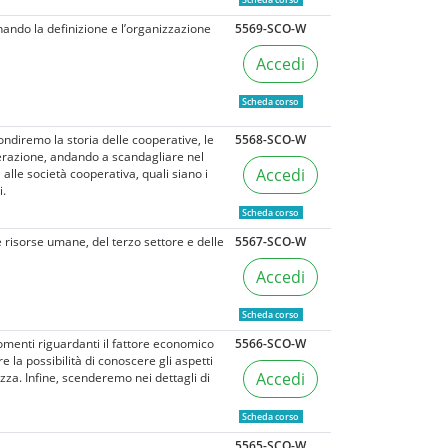
nando la definizione e l’organizzazione
5569-SCO-W
Accedi
Scheda corso
ndiremo la storia delle cooperative, le
5568-SCO-W
operazione, andando a scandagliare nel
Accedi
i alle società cooperativa, quali siano i
i.
Scheda corso
risorse umane, del terzo settore e delle
5567-SCO-W
Accedi
Scheda corso
omenti riguardanti il fattore economico
5566-SCO-W
 la possibilità di conoscere gli aspetti
Accedi
zza. Infine, scenderemo nei dettagli di
Scheda corso
5565-SCO-W