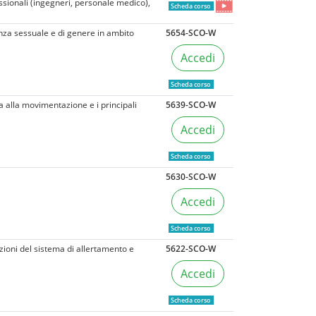
essionali (ingegneri, personale medico),
Scheda corso
enza sessuale e di genere in ambito
5654-SCO-W
Accedi
Scheda corso
ta alla movimentazione e i principali
5639-SCO-W
Accedi
Scheda corso
5630-SCO-W
Accedi
Scheda corso
ioni del sistema di allertamento e
5622-SCO-W
Accedi
Scheda corso