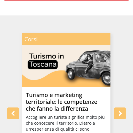
Corsi
Corsi
Turismo e marketing
one:
La s
territoriale: le competenze
uove
luog
che fanno la differenza
nuo
Accogliere un turista significa molto più
TRIO a
che conoscere il territorio. Dietro a
io
format
un'esperienza di qualità ci sono
sempre