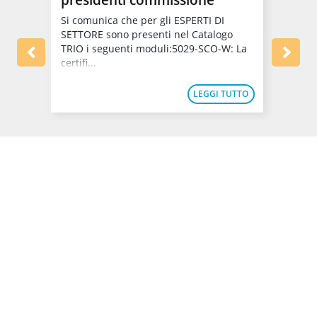
utili
La fre
equiva
Si comunica che per gli ESPERTI DI
gitale
format
SETTORE sono presenti nel Catalogo
normat
TRIO i seguenti moduli:5029-SCO-W: La
certifi...
TUTTO
LEGGI TUTTO