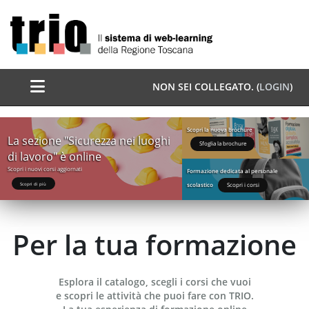
Vai al contenuto principale
Pannello laterale
NON SEI COLLEGATO. (
LOGIN
)
In Evidenza
Scopri la nuova brochure
La sezione "Sicurezza nei luoghi
Sfoglia la brochure
di lavoro" è online
Scopri i nuovi corsi aggiornati
Formazione dedicata al personale
scolastico
Scopri di più
Scopri i corsi
Per la tua formazione
Esplora il catalogo, scegli i corsi che vuoi
e scopri le attività che puoi fare con TRIO.