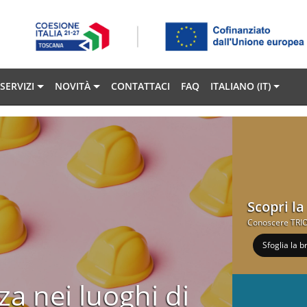
SERVIZI
NOVITÀ
CONTATTACI
FAQ
ITALIANO ‎(IT)‎
Scopri l
Conoscere TRIO 
Sfoglia la 
za nei luoghi di