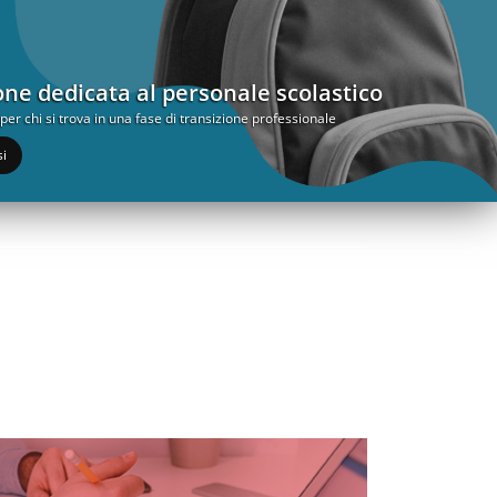
ne dedicata al personale scolastico
er chi si trova in una fase di transizione professionale
si