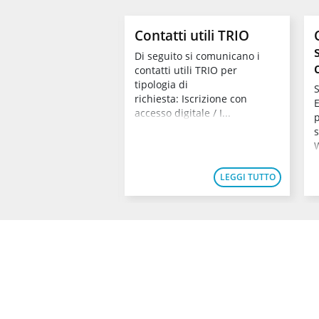
ante
Contatti utili TRIO
nza dei corsi TRIO
Di seguito si comunicano i
ale all’assolvimento
contatti utili TRIO per
ighi formativi e di
tipologia di
S
ivanti dalla
richiesta: Iscrizione con
..
accesso digitale / I...
p
W
LEGGI TUTTO
LEGGI TUTTO