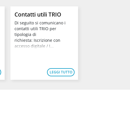
Contatti utili TRIO
Corsi esperti di
settore e presid
Di seguito si comunicano i
commissione
contatti utili TRIO per
tipologia di
Si comunica che per g
richiesta: Iscrizione con
ESPERTI DI SETTORE 
accesso digitale / I...
presenti nel Catalogo
seguenti moduli:502
W: La certifi...
LEGGI TUTTO
LEG