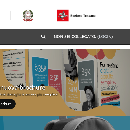
NON SEI COLLEGATO. (
LOGIN
)
ATTIVA/DISATTIVA INPUT DI RICERCA
a nuova brochure
nel dettaglio è ancora più semplice!
brochure