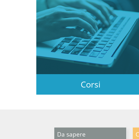
Corsi
 perdere
Da sapere
C