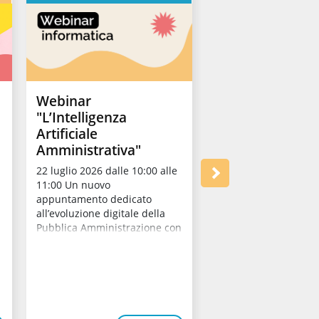
Webinar
TRIO si present
"L’Intelligenza
scarica la nuov
Artificiale
brochure!
Amministrativa"
Conoscere TRIO nel d
è ora ancora più semp
22 luglio 2026 dalle 10:00 alle
disponibile la nuova
n
11:00 Un nuovo
ufficiale, pensata per 
appuntamento dedicato
una panoramica comp
all’evoluzione digitale della
...
Pubblica Amministrazione con
il webinar "L’Int...