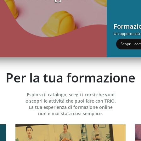
Formazio
Un'opportunità p
Scopri i cor
Per la tua formazione
Esplora il catalogo, scegli i corsi che vuoi
e scopri le attività che puoi fare con TRIO.
La tua esperienza di formazione online
non è mai stata così semplice.