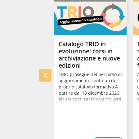
di formazione
Catalogo TRIO in
rsonale
evoluzione: corsi in
ico con
archiviazione e nuove
to di lavoro in
edizioni
za ed in
A
TRIO prosegue nel percorso di
o dei requisiti
aggiornamento continuo del
i per richiedere
t
proprio catalogo formativo.A
pI
partire dal 18 dicembre 2026
alcuni corsi saranno archiviati
si, acquisire nuove
per...
e e prepararsi alle
 opportunità
nali. Grazie alle
el PR FSE+ 2021-2027
G...