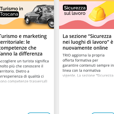
Turismo e marketing
La sezione “Sicurezza
territoriale: le
nei luoghi di lavoro” è
competenze che
nuovamente online
fanno la differenza
TRIO aggiorna la propria
offerta formativa per
ccogliere un turista significa
garantire contenuti sempre i
molto più che conoscere il
linea con la normativa
erritorio. Dietro a
vigente. La sezione “Sicurezza
un'esperienza di qualità ci
nei luoghi di la...
sono competenze trasversali
che incidon...