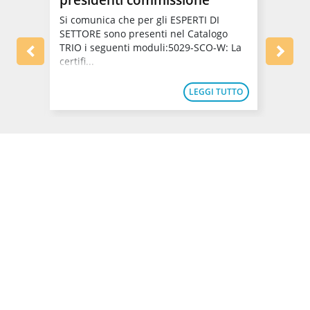
utili
La fre
equiva
Si comunica che per gli ESPERTI DI
gitale
format
SETTORE sono presenti nel Catalogo
normat
TRIO i seguenti moduli:5029-SCO-W: La
certifi...
TUTTO
LEGGI TUTTO