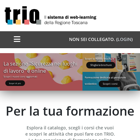
Vai al contenuto principale
Pannello laterale
NON SEI COLLEGATO. (
LOGIN
)
In Evidenza
Scopri la nuova brochure
La sezione "Sicurezza nei luoghi
Sfoglia la brochure
di lavoro" è online
Scopri i nuovi corsi aggiornati
Formazione dedicata al personale
scolastico
Scopri di più
Scopri i corsi
Per la tua formazione
Esplora il catalogo, scegli i corsi che vuoi
e scopri le attività che puoi fare con TRIO.