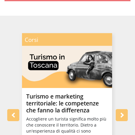
Corsi
Corsi
Turismo e marketing
one:
La s
territoriale: le competenze
uove
luog
che fanno la differenza
nuo
Accogliere un turista significa molto più
TRIO a
che conoscere il territorio. Dietro a
io
format
un'esperienza di qualità ci sono
sempre