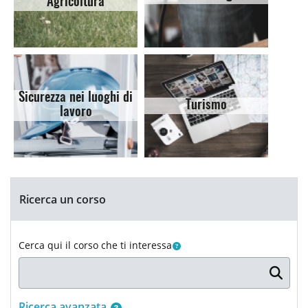
Agricoltura
Sicurezza nei luoghi di
Turismo
lavoro
Blocchi
Salta Ricerca un corso
Ricerca un corso
Cerca qui il corso che ti interessa
...
Ricerca avanzata